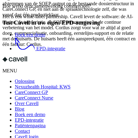
afstemmen van de SOEP-output op de bestaande dossierstructuur in
Hoe werkt deze samenwerking commercieel?
CareConnect GP, en niet aan de spraaktechnologie zelf, die was
vanaf dag één productieklaar.
Het is een white-label partnership. Cavell levert de software: de AI-
engine, de transcriptie, de SOEP-structurering en de continue
Test Cavell in uw eigen EPD-omgeving
verbetering van het model. Corilus zorgt voor wat ze altijd al goed
doen, commercialisatie, onboarding, eerstelijns-support en de relatie
Boek een demo
met de huisarts. De huisarts heeft één aanspreekpunt, één contract en
één factuur: Corilus.
EPD-integratie
MENU
Oplossing
Nexuzhealth Hospital: KWS
CareConnect GP
CareConnect Nurse
Over Cavell
Blog
Boek een demo
EPD-integratie
Patiëntenpagina
Contact
Cavell login