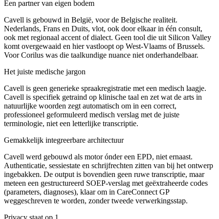
Een partner van eigen bodem
Cavell is gebouwd in België, voor de Belgische realiteit.
Nederlands, Frans en Duits, vlot, ook door elkaar in één consult,
ook met regionaal accent of dialect. Geen tool die uit Silicon Valley
komt overgewaaid en hier vastloopt op West-Vlaams of Brussels.
Voor Corilus was die taalkundige nuance niet onderhandelbaar.
Het juiste medische jargon
Cavell is geen generieke spraakregistratie met een medisch laagje.
Cavell is specifiek getraind op klinische taal en zet wat de arts in
natuurlijke woorden zegt automatisch om in een correct,
professioneel geformuleerd medisch verslag met de juiste
terminologie, niet een letterlijke transcriptie.
Gemakkelijk integreerbare architectuur
Cavell werd gebouwd als motor ónder een EPD, niet ernaast.
Authenticatie, sessiestate en schrijfrechten zitten van bij het ontwerp
ingebakken. De output is bovendien geen ruwe transcriptie, maar
meteen een gestructureerd SOEP-verslag met geëxtraheerde codes
(parameters, diagnoses), klaar om in CareConnect GP
weggeschreven te worden, zonder tweede verwerkingsstap.
Privacy staat op 1