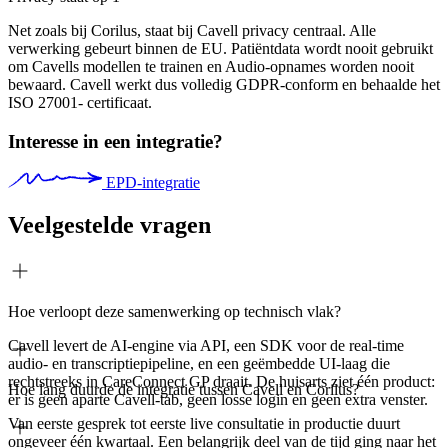
Net zoals bij Corilus, staat bij Cavell privacy centraal. Alle
verwerking gebeurt binnen de EU. Patiëntdata wordt nooit gebruikt
om Cavells modellen te trainen en Audio-opnames worden nooit
bewaard. Cavell werkt dus volledig GDPR-conform en behaalde het
ISO 27001- certificaat.
Interesse in een integratie?
EPD-integratie
Veelgestelde vragen
Hoe verloopt deze samenwerking op technisch vlak?
Cavell levert de AI-engine via API, een SDK voor de real-time
audio- en transcriptiepipeline, en een geëmbedde UI-laag die
rechtstreeks in CareConnect GP draait. De huisarts ziet één product:
Hoe lang duurde de integratie tussen Cavell en Corilus?
er is geen aparte Cavell-tab, geen losse login en geen extra venster.
Van eerste gesprek tot eerste live consultatie in productie duurt
ongeveer één kwartaal. Een belangrijk deel van de tijd ging naar het